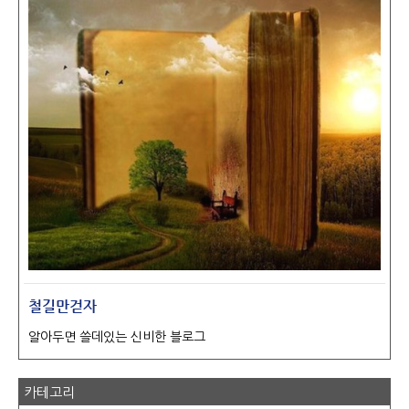
철길만걷자
알아두면 쓸데있는 신비한 블로그
카테고리