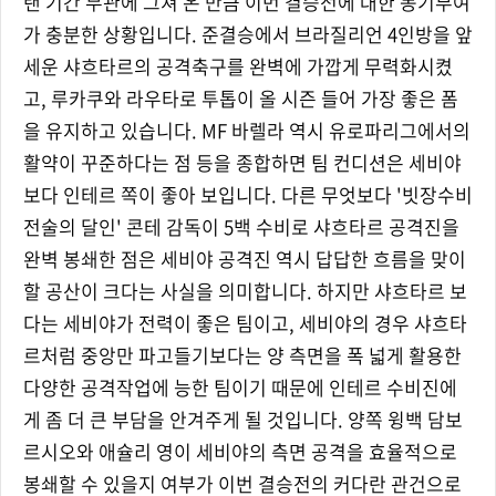
랜 기간 무관에 그쳐 온 만큼 이번 결승전에 대한 동기부여
가 충분한 상황입니다. 준결승에서 브라질리언 4인방을 앞
세운 샤흐타르의 공격축구를 완벽에 가깝게 무력화시켰
고, 루카쿠와 라우타로 투톱이 올 시즌 들어 가장 좋은 폼
을 유지하고 있습니다. MF 바렐라 역시 유로파리그에서의
활약이 꾸준하다는 점 등을 종합하면 팀 컨디션은 세비야
보다 인테르 쪽이 좋아 보입니다. 다른 무엇보다 '빗장수비
전술의 달인' 콘테 감독이 5백 수비로 샤흐타르 공격진을
완벽 봉쇄한 점은 세비야 공격진 역시 답답한 흐름을 맞이
할 공산이 크다는 사실을 의미합니다. 하지만 샤흐타르 보
다는 세비야가 전력이 좋은 팀이고, 세비야의 경우 샤흐타
르처럼 중앙만 파고들기보다는 양 측면을 폭 넓게 활용한
다양한 공격작업에 능한 팀이기 때문에 인테르 수비진에
게 좀 더 큰 부담을 안겨주게 될 것입니다. 양쪽 윙백 담보
르시오와 애슐리 영이 세비야의 측면 공격을 효율적으로
봉쇄할 수 있을지 여부가 이번 결승전의 커다란 관건으로