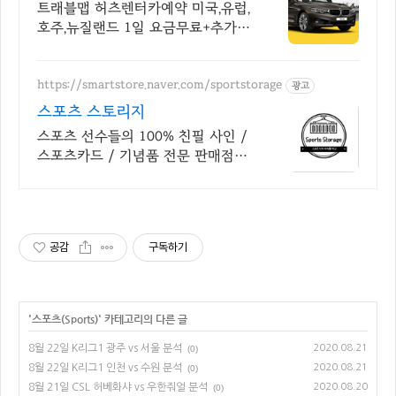
렌터카 10% 추가 할인
트래블맵 허츠렌터카예약 미국,유럽,
호주,뉴질랜드 1일 요금무료+추가
10%할인혜택
https://smartstore.naver.com/sportstorage
광고
스포츠 스토리지
스포츠 선수들의 100% 친필 사인 /
스포츠카드 / 기념품 전문 판매점
(손흥민, 메시, 펠레, 오타니, 커리 등
등)
공감
구독하기
'
스포츠(Sports)
' 카테고리의 다른 글
8월 22일 K리그1 광주 vs 서울 분석
2020.08.21
(0)
8월 22일 K리그1 인천 vs 수원 분석
2020.08.21
(0)
8월 21일 CSL 허베화샤 vs 우한줘얼 분석
2020.08.20
(0)