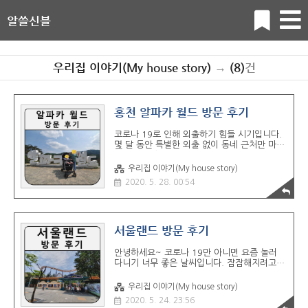
알쓸신블
우리집 이야기(My house story)
→
(8)
건
홍천 알파카 월드 방문 후기
코로나 19로 인해 외출하기 힘들 시기입니다.
몇 달 동안 특별한 외출 없이 동네 근처만 마실
다니다가 얼마 전에 서울랜드를 다녀오고 며칠
전에는 오랜만에 휴일에 쉬는 날이라 야외로
우리집 이야기(My house story)
아이들과 함께 하기 위해 어디를 갈까 하다가
2020. 5. 28. 00:54
오래전부터 가고 싶었던 홍천 알파카 월드를
방문했습니다. 알파카는 흔히 볼 수 있는 동물
은 아닌데요, 성질이 온순해서 가까이서 만져
볼 수도 있고 먹이주기 함께 산책하기 등이 가
능해서 눈으로만 보는 것보다는 아이가 훨씬
서울랜드 방문 후기
좋아하고 특별한 경험이 될 것 같아서 홍천 알
파카 월드에 가야지 가야지 했는데, 본격적인
안녕하세요~ 코로나 19만 아니면 요즘 놀러
여름이 시작되기 전 야외 활동하기 좋은 날씨
다니기 너무 좋은 날씨입니다. 잠잠해지려고
라서 코로나 19 바이러스로부터 비교적 안전
하니 여기저기 시한폭탄이 터져 대체 언제 끝
한 곳, 강원도 홍천에 있는 알파카 월드를 다녀
날지 걱정입니다. 몇 달째 제대로 된 나들이 없
우리집 이야기(My house story)
왔습니다. 주소 강원도 홍천군 화촌면 풍천리..
이 지내온 아이들에게 정말 오랜만에 놀러 다
2020. 5. 24. 23:56
녀왔습니다. 아무래도 코로나 19로 인해 실내