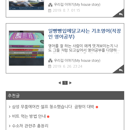
재학생 분들 및 예비 입학생 분들 화이팅입니
우리집 이야기(My house story)
다. 방송통신대학교를 다니시는 분들은 보통
2019. 8. 7. 01:15
직장을 다니시거나 주부 혹은 은퇴하신분 들이
많으신데요 재때 대학교 졸업을 하지 못하셔서
공부에 미련이 있으시거나 직장생활 하면서 승
진이나 인사고과 점수를 위해 방송대를 등록하
셔서 불철주야 공부하시는 분들이 많으십니다.
일빵빵입에달고사는 기초영어(직장
저 역시도 위의 두가지 사항에 해당이 되는데
인 영어공부)
요 자식을 낳아보니 아빠로서 대학교 졸업장은
있어야겠다는 생각과 직장생활을 하다보니 아
영어를 잘 하는 사람이 왜케 멋져보이는지 나
무래도 고졸보다는 대학교 졸업이 승진이나 인
도 그들 처럼 되고싶어서 영어공부를 다양하게
사고과에 많이 반영이 되어서 사이버대학교 학
도 했었습니다 문법이 중요하니까 문법부터하
점은행제도와 한국방송통신대학교를 고민 끝
자 해서 문법책을 사고 쬐끔하다 재미없어서
에 결국 방송대를 편입으로..
우리집 이야기(My house story)
단어부터 외우자 해서 단어책도 사고 그리고
2019. 6. 26. 23:24
회화책도 사고.. 미국시트콤 프랜즈도 보고 전
화영어에 화상영어까지 쓰고보니 정말 다양하
게 했었습니다.하지만 책도 조금만 보다가 포
기하게 되고 화상영어 또한 선생님은 제 레벨
◀
1
▶
에 맞춰서 얘기해주시지만 저는 머리속으로 정
리가 안되 말을 못해 답답함에 결국 그것 또한
중간에 포기하게 되었습니다. 영어를 잘 해서
추천글
더 좋은 회사로 이직하는 직장 선배들을 보며
초반에 힘들고 답답하더라도 꾸준히 지금까지
삼성 무풍에어컨 셀프 청소했습니다. 곰팡이 대박
했으면 지금 어땟을까 하는 생각에 그때 포기
했던 제 자신이 부끄럽습니다.최근에 2세들이
태어나면서 나중에..
비트 먹는 방법 안내
수소차 관련주 총정리