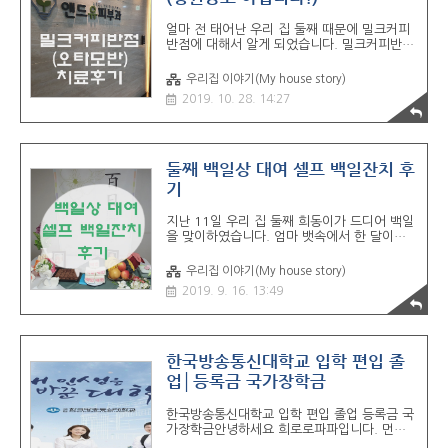
릴 텐데요. 혹시라도 저와 같은 증상이 있으시
다면 꼭 병원에서 내원하셔서 독감 검사를 받
얼마 전 태어난 우리 집 둘째 때문에 밀크커피
아보시고 주위에 피해를 주는 일이 없었으면
반점에 대해서 알게 되었습니다. 밀크커피반점
합니다. 그리고 그전에 독감예방주사부터 맞으
은 선천성, 후천성 모반의 한 종류로서 오타 모
시는 것을 추천합니다. 불행히도 저는 독감 예
반, 이소성 모반, 화염상 모반, 멜라닌세포 모
방접종..
우리집 이야기(My house story)
반 밀크커피반점 등 여러 모반 중의 하나입니
2019. 10. 28. 14:27
다. 제가 알아본 바로는 여러 모반 중에 가장
많이 볼 수 있는 모반으로 전국의 아이를 둔 부
모의 마음을 아프게 하는 병입니다. 의사 선생
님의 말로는 어떤 이유에서 생기는지는 확실치
않고 다행히도 치료를 꾸준히 받으면 사라진다
둘째 백일상 대여 셀프 백일잔치 후
고 하니 그나마 다행입니다. 저희 둘째는 태어
기
났을 때부터 오른쪽 눈 밑에 약간 거뭇거뭇한
점이 있었는데요, 출산을 담당했던 선생님의
지난 11일 우리 집 둘째 희동이가 드디어 백일
얘기로는 점인지 출산하면서 잠깐 생긴 건지
을 맞이하였습니다. 엄마 뱃속에서 한 달이나
확실치는 않은 데 없어질 수도 있다고 해서 안
빨리 저체중으로 태어나서 걱정을 많이 했는데
심을 하고 있었는데, 불행히도 점이 없어지지..
백일 동안 크게 아픈데 없이 잘 자라줘서 정말
우리집 이야기(My house story)
고맙습니다. 무엇보다 첫째 때문에 조리도 제
2019. 9. 16. 13:49
대로 못하고 밤잠도 제대로 못 자며 고생한 와
이프에게 정말 감사할 따름입니다. 백일상 대
여도 여려 군데 와이프가 알아보고 결정했는데
실제로 받아보고 셀프로 백일상을 차리고 보니
마음에 무척 들었고 다만 둘째가 아직은 의자
한국방송통신대학교 입학 편입 졸
에 오래 앉아 있지 못하여서 힘들어 하는 바람
업│등록금 국가장학금
에 제대로 된 사진을 많이 찍지 못한 것이 좀
아쉽습니다. 원래는 백일상을 대여하려는 곳이
한국방송통신대학교 입학 편입 졸업 등록금 국
있었는데 마음에 드는 백일상을 10여 일 전에
가장학금안녕하세요 희로로파파입니다. 먼저
문의해 보니 벌써 매진이었습니다. 그래서 부
이글을 보시고 계신 현재 한국방송통신대학교
랴부랴 알아본곳이 베베홀릭 백일상 에서 은..