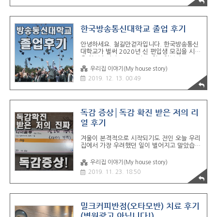
는 좀 그럴 거 같아서, 아이들과 즐거운 시간을
보낼 수 있는 야외를 생각하다가 애버랜드와
서울랜드를 고민하다 결국 서울랜드를 다녀왔
습니다. 애버랜드는 지난번에 다녀 왔는데, 평
한국방송통신대학교 졸업 후기
일에 가도 사람이 사람이.. 현재는 어린 둘째까
지 있기에 도저희 지금의 상황으로 애버랜드는
안녕하세요. 철길만걷자입니다. 한국방송통신
무리라고 판단하고 서울랜드를 방문하였는데,
대학교가 벌써 2020년 신 편입생 모집을 시작
결과적으로 잘한 선택이라고 생각이 듭니다.
을 하였습니다. 2019년 12월 2일부터 2020
아이들과 함께하는 놀이동산은 부모님들은 힘
년 1월 8일까지 모집일정을 공고를 하였습니
우리집 이야기(My house story)
들지만 아이들이 즐거워하는 모습에 힘든 것도
다. 그래서 이번 포스팅에서는 두 번의 도전 끝
잠시 잊..
2019. 12. 13. 00:49
에 2017년에 한국방송통신대학교를 졸업한
저의 후기 포스팅을 해보려고 합니다. 입학에
서 졸업까지 무려 7년이 걸렸는데요, 저의 경
험이 방송통신대학교를 통해 학사학위를 준비
하시는 분들에게 조금이나마 도움이 됐으면 하
독감 증상│독감 확진 받은 저의 리
고 글을 써보겠습니다. 저는 지방에서 대학교
얼 후기
1학년만 마치고 휴학을 한 상태에서 상경을 하
였습니다. 다시 돌아갈 계획이었으나 어찌어찌
겨울이 본격적으로 시작되기도 전인 오늘 우리
하다보니 시간이 흘러 지금에까지 오게 됐습니
집에서 가장 우려했던 일이 벌어지고 말았습니
다. 처음에 한국방송통신대학교에 입학한 계기
다. 평소와는 다른 감기 증상으로 병원을 찾았
는 지금의 회사를 다니며 인사평가나 업무관련
더니 A형 독감 확진을 받았습니다. 제가 아픈
기술자 ..
우리집 이야기(My house story)
것은 둘째치고 5세와 5개월 아이들에게 혹시
2019. 11. 23. 18:50
나 옮기지는 않았을까 걱정이 먼저 되었습니
다. 제 기억 속에선 처음으로 독감에 걸렸는데
요. 확실히 감기와는 무언가 다른 제 몸에 주는
타격이 큰 것이 독감 증상이란 것을 이번에 몸
소 체험을 하게 되었습니다. 제가 이번에 느끼
밀크커피반점(오타모반) 치료 후기
고 경험했던 독감 증상에 대해서 설명을 해드
(병원광고 아닙니다!)