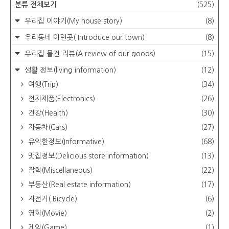
분류 전체보기
(525)
우리집 이야기(My house story)
(8)
우리동네 이런곳( Introduce our town)
(8)
우리집 물건 리뷰(A review of our goods)
(15)
생활 정보(living information)
(12)
여행(Trip)
(34)
전자제품(Electronics)
(26)
건강(Health)
(30)
자동차(Cars)
(27)
유익한정보(Informative)
(68)
맛집정보(Delicious store information)
(13)
잡학(Miscellaneous)
(22)
부동산(Real estate information)
(17)
자전거( Bicycle)
(6)
영화(Movie)
(2)
게임(Game)
(1)