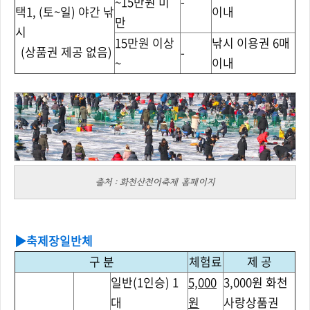
~15만원 미
-
택1, (토~일) 야간 낚
이내
만
시
15만원 이상
낚시 이용권 6매
(상품권 제공 없음)
-
~
이내
출처 : 화천산천어축제 홈페이지
▶
축제장일반체
구 분
체험료
제 공
일반(1인승) 1
5,000
3,000원 화천
대
원
사랑상품권