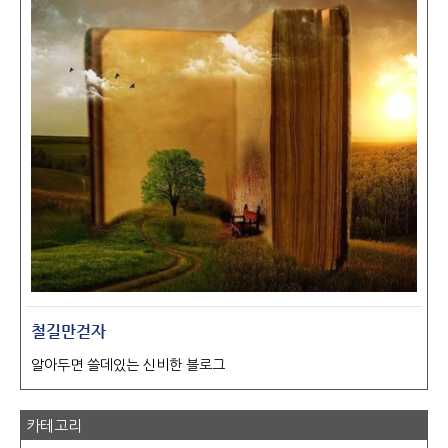
철길만걷자
알아두면 쓸데있는 신비한 블로그
카테고리