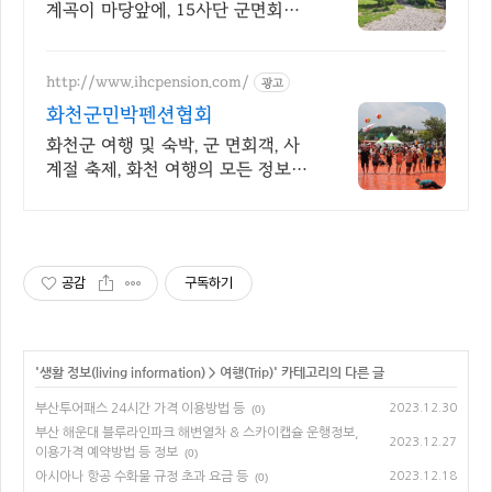
계곡이 마당앞에, 15사단 군면회객
당일예약
http://www.ihcpension.com/
광고
화천군민박펜션협회
화천군 여행 및 숙박, 군 면회객, 사
계절 축제, 화천 여행의 모든 정보를
한눈에
공감
구독하기
'
생활 정보(living information)
>
여행(Trip)
' 카테고리의 다른 글
부산투어패스 24시간 가격 이용방법 등
2023.12.30
(0)
부산 해운대 블루라인파크 해변열차 & 스카이캡슐 운행정보,
2023.12.27
이용가격 예약방법 등 정보
(0)
아시아나 항공 수화물 규정 초과 요금 등
2023.12.18
(0)