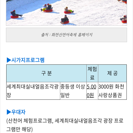
출처 : 화천산천어축제 홈페이지
▶
시가지프로그램
체험
구 분
제 공
료
세계최대실내얼음조각광
중등생 이상
5,00
3000원 화천
장
일반
0원
사랑상품권
▶
우대자
(산천어 체험프로그램, 세계최대실내얼음조각 광장 프로
그램만 해당)