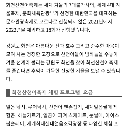
화천산천어축제는
세계 겨울의 7대불가사의, 세계 4대 겨
울축제,
문화체육관광부가 선정한 대한민국을 대표하는
문화관광축제로 코로나로 진행되지 않은 2021년에서
2022년을 제외하고 18회가 진행됐습니다.
강원도 화천은 아름다운 산과 호수 그리고 순수한 마음이
모여 사는 청정한 고장으로
산천어들이 밤하늘을 수놓아
겨울 선계라 불리는 강원도 화천을 찾아 화천산천어축제
를 즐긴다면 추억이 가득한 진정한 겨울을 보낼 수 있습니
다.
화천산천어축제 체험 프로그램, 요금
얼음 낚시, 루어낚시, 산천어 맨손잡기, 세계얼음썰매 체
험촌, 하늘가르기, 얼곰이 피겨 스케이트, 눈썰매, 아이스
봅슬레이, 세계최대실내얼음조각광장 등 다양한 체험 프