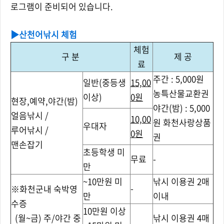
로그램이 준비되어 있습니다.
▶산천어낚시 체험
체험
구 분
제 공
료
주간 : 5,000원
일반(중등생
15,00
농특산물교환권
이상)
0원
현장,예약,야간(밤)
야간(밤) : 5,000
얼음낚시 /
10,00
원 화천사랑상품
우대자
루어낚시 /
0원
권
맨손잡기
초등학생 미
무료
-
만
~10만원 미
낚시 이용권 2매
-
※화천군내 숙박영
만
이내
수증
10만원 이상
(월~금) 주/야간 중
낚시 이용권 4매