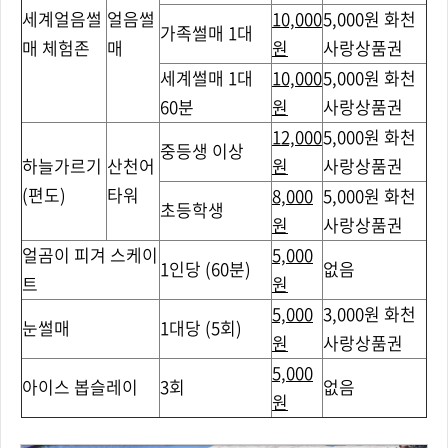
세계얼음썰
얼음썰
10,000
5,000원 화천
가족썰매 1대
매 체험존
매
원
사랑상품권
세계썰매 1대
10,000
5,000원 화천
60분
원
사랑상품권
12,000
5,000원 화천
중등생 이상
하늘가르기
산천어
원
사랑상품권
(편도)
타워
8,000
5,000원 화천
초등학생
원
사랑상품권
얼곰이 피겨 스케이
5,000
1인당 (60분)
없음
트
원
5,000
3,000원 화천
눈썰매
1대당 (5회)
원
사랑상품권
5,000
아이스 봅슬레이
3회
없음
원