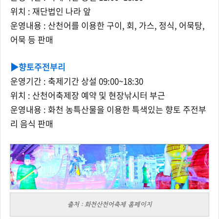
위치 : 재단법인 나라 앞
운영내용 : 산천어를 이용한 구이, 회, 가스, 정식, 어묵탕,
어묵 등 판매
▶
향토주전부리
운영기간 : 축제기간 상설 09:00~18:30
위치 :
산천어축제장 예약 및 현장낚시터 부근
운영내용 :
화천 농특산물을 이용한 특색있는 향토 주전부
리 음식 판매
출처 : 화천산천어축제 홈페이지