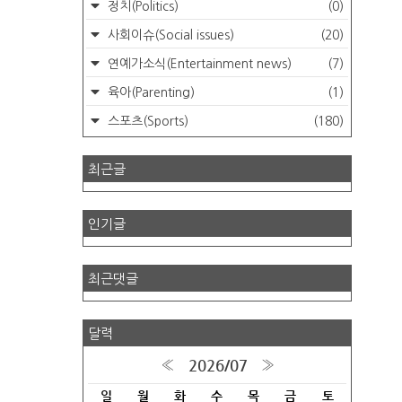
정치(Politics)
(0)
사회이슈(Social issues)
(20)
연예가소식(Entertainment news)
(7)
육아(Parenting)
(1)
스포츠(Sports)
(180)
최근글
인기글
최근댓글
달력
2026/07
«
»
일
월
화
수
목
금
토