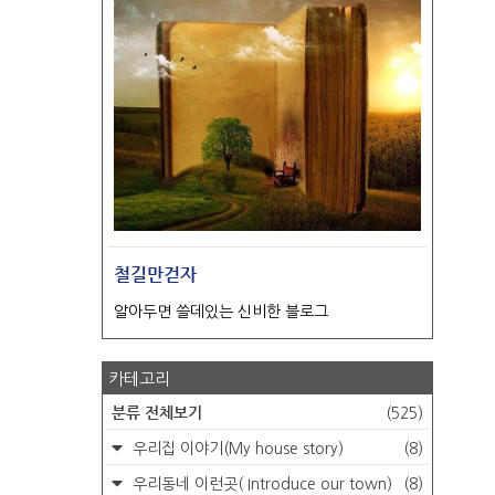
철길만걷자
알아두면 쓸데있는 신비한 블로그
카테고리
분류 전체보기
(525)
우리집 이야기(My house story)
(8)
우리동네 이런곳( Introduce our town)
(8)