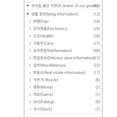
우리집 물건 리뷰(A review of our goods)
(15)
생활 정보(living information)
(12)
여행(Trip)
(34)
전자제품(Electronics)
(26)
건강(Health)
(30)
자동차(Cars)
(27)
유익한정보(Informative)
(68)
맛집정보(Delicious store information)
(13)
잡학(Miscellaneous)
(22)
부동산(Real estate information)
(17)
자전거( Bicycle)
(6)
영화(Movie)
(2)
게임(Game)
(1)
낚시(Fishing)
(0)
주식(Stock)
(7)