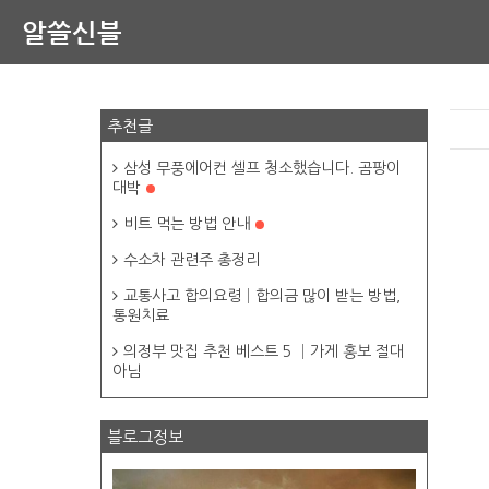
알쓸신블
추천글
삼성 무풍에어컨 셀프 청소했습니다. 곰팡이
대박
비트 먹는 방법 안내
수소차 관련주 총정리
교통사고 합의요령│합의금 많이 받는 방법,
통원치료
의정부 맛집 추천 베스트 5 │가게 홍보 절대
아님
블로그정보