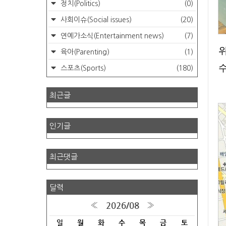
정치(Politics)
(0)
사회이슈(Social issues)
(20)
연예가소식(Entertainment news)
(7)
육아(Parenting)
(1)
스포츠(Sports)
(180)
최근글
인기글
최근댓글
달력
2026/08
«
»
일
월
화
수
목
금
토