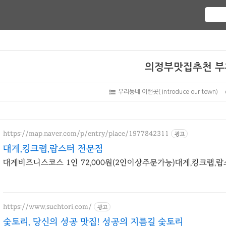
의정부맛집추천 부
우리동네 이런곳( Introduce our town)
https://map.naver.com/p/entry/place/1977842311
광고
대게,킹크랩,랍스터 전문점
대게비즈니스코스 1인 72,000원(2인이상주문가능)대게,킹크랩,
https://www.suchtori.com/
광고
숯토리, 당신의 성공 맛집! 성공의 지름길 숯토리