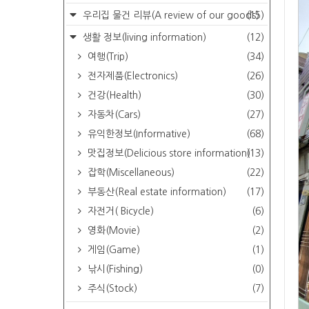
우리집 물건 리뷰(A review of our goods)
(15)
생활 정보(living information)
(12)
여행(Trip)
(34)
전자제품(Electronics)
(26)
건강(Health)
(30)
자동차(Cars)
(27)
유익한정보(Informative)
(68)
맛집정보(Delicious store information)
(13)
잡학(Miscellaneous)
(22)
부동산(Real estate information)
(17)
자전거( Bicycle)
(6)
영화(Movie)
(2)
게임(Game)
(1)
낚시(Fishing)
(0)
주식(Stock)
(7)