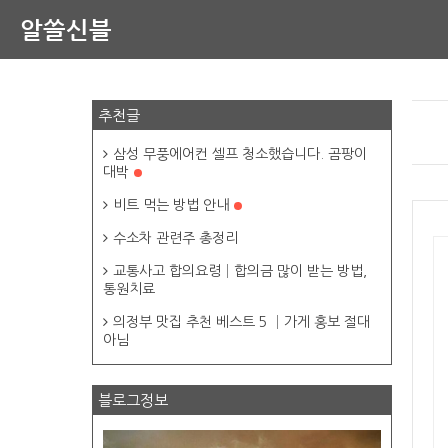
알쓸신블
추천글
삼성 무풍에어컨 셀프 청소했습니다. 곰팡이
대박
비트 먹는 방법 안내
수소차 관련주 총정리
교통사고 합의요령│합의금 많이 받는 방법,
통원치료
의정부 맛집 추천 베스트 5 │가게 홍보 절대
아님
블로그정보