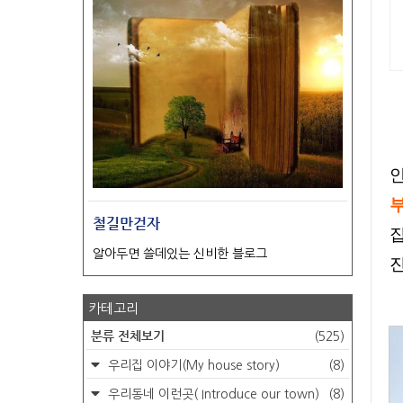
철길만걷자
알아두면 쓸데있는 신비한 블로그
진
카테고리
분류 전체보기
(525)
우리집 이야기(My house story)
(8)
우리동네 이런곳( Introduce our town)
(8)