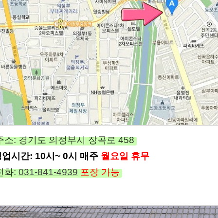
주소: 경기도 의정부시 장곡로 458
업시간: 10시~ 0시 매주
월요일 휴무
전화:
031-841-4939
포장 가능