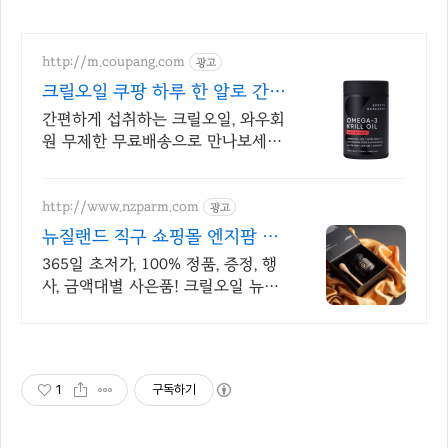
http://m.coupang.com
광고
크릴오일 쿠팡 하루 한 알로 간편
하게
간편하게 섭취하는 크릴오일, 와우회
원 무제한 무료배송으로 만나보세요.
합리적인 가격의 오메가3, 와우회원
무제한 무료배송으로 부담 없이.
http://www.nzparm.com
광고
뉴질랜드 직구 쇼핑몰 엔지팜 회
원가입시 적립급 바로 지급
365일 초저가, 100% 정품, 증정, 행
사, 금액대별 사은품! 크릴오일 뉴질
랜드 건강식품 구매대행 쇼핑몰! 믿
을 수 있는 뉴질랜드의 건강을 보내
드립니다.
1
구독하기