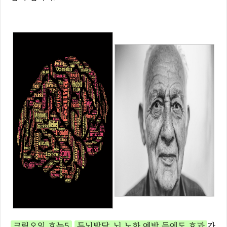
크릴오일 효능5
두뇌발달, 뇌 노화 예방 등에도 효과
가