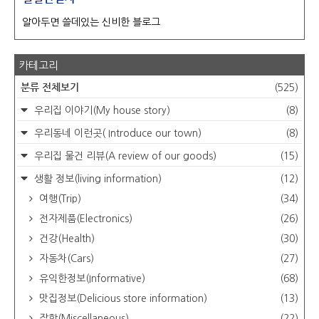
알아두면 쓸데있는 신비한 블로그
카테고리
분류 전체보기
(525)
우리집 이야기(My house story)
(8)
우리동네 이런곳( Introduce our town)
(8)
우리집 물건 리뷰(A review of our goods)
(15)
생활 정보(living information)
(12)
여행(Trip)
(34)
전자제품(Electronics)
(26)
건강(Health)
(30)
자동차(Cars)
(27)
유익한정보(Informative)
(68)
맛집정보(Delicious store information)
(13)
잡학(Miscellaneous)
(22)